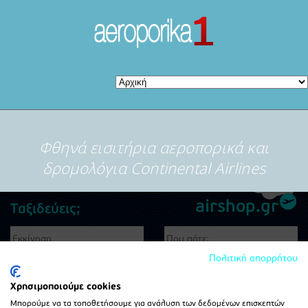
Φθηνά εισιτήρια αεροπορικά και
δρομολόγια Continental Airlines